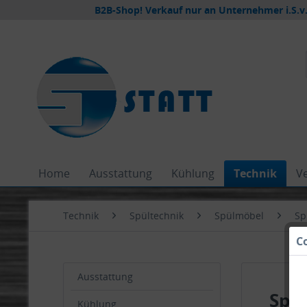
B2B-Shop! Verkauf nur an Unternehmer i.S.v.
Home
Ausstattung
Kühlung
Technik
V
Technik
Spültechnik
Spülmöbel
Sp
C
Ausstattung
Spül
Kühlung