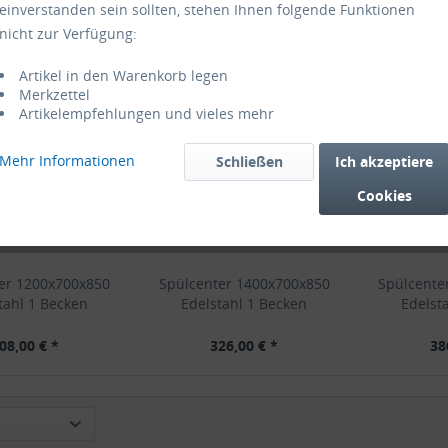
einverstanden sein sollten, stehen Ihnen folgende Funktionen
nicht zur Verfügung:
Artikel in den Warenkorb legen
Merkzettel
Artikelempfehlungen und vieles mehr
Mehr Informationen
Schließen
Ich akzeptiere
Cookies
er 1200x700x850
Spülcenter 1400x700x850
Spülcente
tahl 1 Becken
Edelstahl 1 Becken
Edelst
08,00 € *
326,00 € *
38