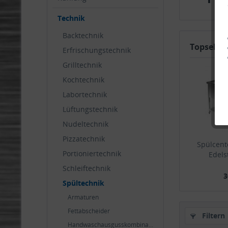
Technik
Backtechnik
Topseller
Erfrischungstechnik
Grilltechnik
Kochtechnik
Labortechnik
Lüftungstechnik
Nudeltechnik
Pizzatechnik
Spülcent
Portioniertechnik
Edels
Schleiftechnik
3
Spültechnik
Armaturen
Fettabscheider
Filtern
Handwaschausgusskombinationen