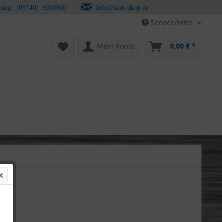
tung: (09748) 9300960
info@statt-shop.de
Service/Hilfe
Mein Konto
0,00 € *