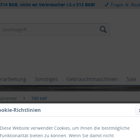
§14 BGB, nicht an Verbraucher i.S.v.§13 BGB!
Fragen & Bera
erarbeitung
Sonstiges
Gebrauchtmaschinen
Sale
ülcenter
700 tief
ookie-Richtlinien
Diese Website verwendet Cookies, um Ihnen die bestmögliche
center 700 tief
Funktionalität bieten zu können. Wenn Sie damit nicht