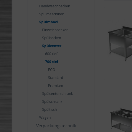
Handwaschbecken
Spülmaschinen
Spülmöbel
Einweichbecken
Spülbecken
Spülcenter
600 tief
700 tief
ECO
Standard
Premium
Spülcenterschrank
Spülschrank
Spültisch
Wägen
Verpackungstechnik