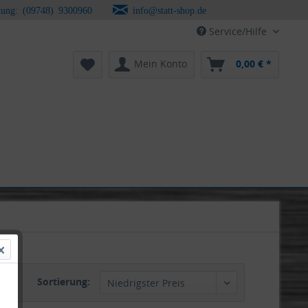
tung: (09748) 9300960
info@statt-shop.de
Service/Hilfe
Mein Konto
0,00 € *
Sortierung: