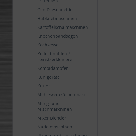
Fritteusen
Gemüseschneider
Hubknetmaschinen
Kartoffelschälmaschinen
Knochenbandsägen
Kochkessel
Kolloidmühlen /
Feinstzerkleinerer
Kombidämpfer
Kühlgeräte
Kutter
Mehrzweckküchenmaschinen
Meng- und
Mischmaschinen
Mixer Blender
Nudelmaschinen
Planetenrührmaschinen