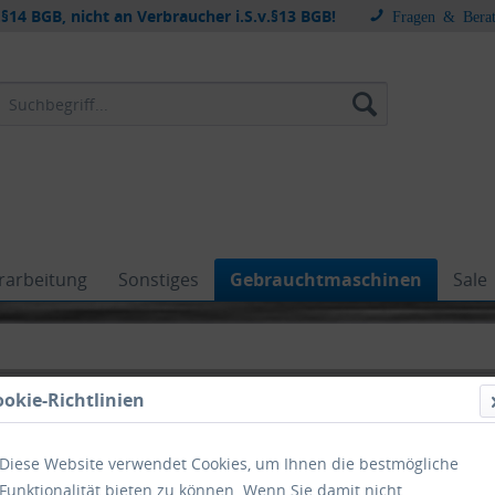
§14 BGB, nicht an Verbraucher i.S.v.§13 BGB!
Fragen & Bera
rarbeitung
Sonstiges
Gebrauchtmaschinen
Sale
ookie-Richtlinien
Diese Website verwendet Cookies, um Ihnen die bestmögliche
Funktionalität bieten zu können. Wenn Sie damit nicht