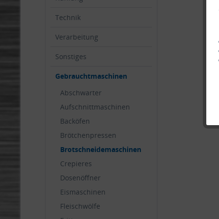
Technik
Verarbeitung
Sonstiges
Gebrauchtmaschinen
Abschwarter
Aufschnittmaschinen
Backöfen
Brötchenpressen
Brotschneidemaschinen
Crepieres
Dosenöffner
Eismaschinen
Fleischwölfe