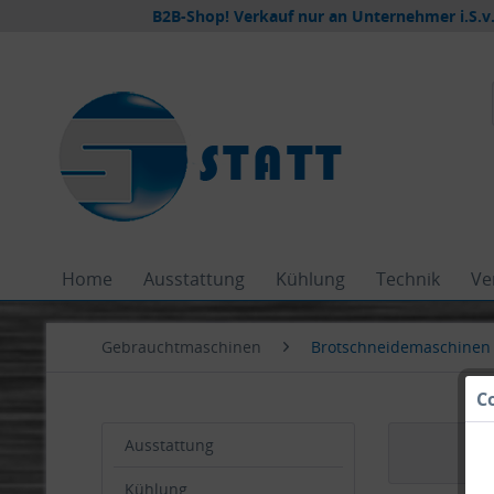
B2B-Shop! Verkauf nur an Unternehmer i.S.v.
Home
Ausstattung
Kühlung
Technik
Ve
Gebrauchtmaschinen
Brotschneidemaschinen
C
Ausstattung
Kühlung