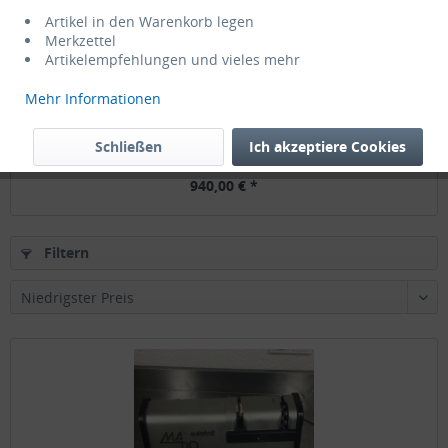
Artikel in den Warenkorb legen
Merkzettel
Artikelempfehlungen und vieles mehr
Mehr Informationen
MADO SharpX USM637 Diamant-Schärfmaschine...
Schließen
Ich akzeptiere Cookies
940,00 € *
Filtern