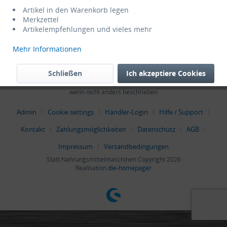
Service Hotline
Artikel in den Warenkorb legen
Merkzettel
Artikelempfehlungen und vieles mehr
Shop Service
Mehr Informationen
Informationen
Schließen
Ich akzeptiere Cookies
* Alle Preise verstehen sich zzgl. Mehrwertsteuer und
Versandkosten
,
wenn nicht anders beschrieben
Admin
Cookie settings
Händler-Login
Hilfe / Support
Kontakt
Zahlungsmöglichkeiten
Datenschutz
AGB
Impressum
Versandbedingungen
Statt Nahrungsmittelmaschinen Copyright 2026
Realisation
die-homepager