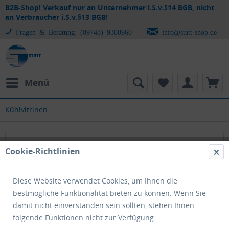
B2B-Shop! Verkauf nur an Unternehmer i.S.v.§14 BGB, nicht
an Verbraucher i.S.v.§13 BGB!
Fragen & Beratung: (09748) 9300960
info@statt-shop.de
Menü
Kühlvitrinen
Kühlvitrinen
Cookie-Richtlinien
Diese Website verwendet Cookies, um Ihnen die
bestmögliche Funktionalität bieten zu können. Wenn Sie
damit nicht einverstanden sein sollten, stehen Ihnen
folgende Funktionen nicht zur Verfügung: