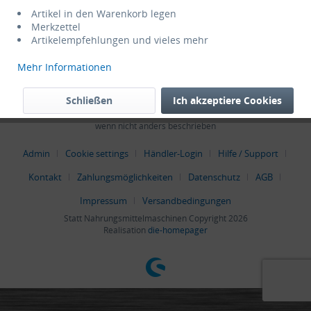
Service Hotline
Artikel in den Warenkorb legen
Merkzettel
Artikelempfehlungen und vieles mehr
Shop Service
Mehr Informationen
Informationen
Schließen
Ich akzeptiere Cookies
* Alle Preise verstehen sich zzgl. Mehrwertsteuer und
Versandkosten
,
wenn nicht anders beschrieben
Admin
Cookie settings
Händler-Login
Hilfe / Support
Kontakt
Zahlungsmöglichkeiten
Datenschutz
AGB
Impressum
Versandbedingungen
Statt Nahrungsmittelmaschinen Copyright 2026
Realisation
die-homepager