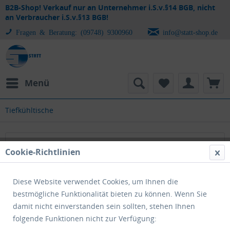
B2B-Shop! Verkauf nur an Unternehmer i.S.v.§14 BGB, nicht
an Verbraucher i.S.v.§13 BGB!
Fragen & Beratung: (09748) 9300960
info@statt-shop.de
Menü
Tiefkühltische
Tiefkühltische
Cookie-Richtlinien
Diese Website verwendet Cookies, um Ihnen die
bestmögliche Funktionalität bieten zu können. Wenn Sie
damit nicht einverstanden sein sollten, stehen Ihnen
folgende Funktionen nicht zur Verfügung: