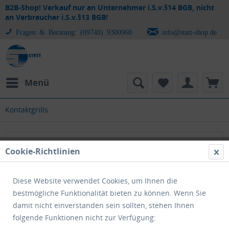
B2B-Shop! Verkauf nur an Unternehmer i.S.v.§14 BGB, nicht
an Verbraucher i.S.v.§13 BGB!
Fragen & Beratung: (09748) 9300960
info@statt-shop.de
Menü
Kontaktgrills
Kontaktgrills
Cookie-Richtlinien
Diese Website verwendet Cookies, um Ihnen die
bestmögliche Funktionalität bieten zu können. Wenn Sie
damit nicht einverstanden sein sollten, stehen Ihnen
folgende Funktionen nicht zur Verfügung: