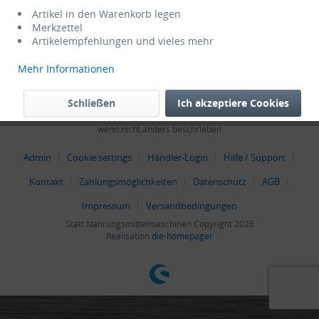
Service Hotline
Artikel in den Warenkorb legen
Merkzettel
Artikelempfehlungen und vieles mehr
Shop Service
Mehr Informationen
Informationen
Schließen
Ich akzeptiere Cookies
* Alle Preise verstehen sich zzgl. Mehrwertsteuer und
Versandkosten
,
wenn nicht anders beschrieben
Admin
Cookie settings
Händler-Login
Hilfe / Support
Kontakt
Zahlungsmöglichkeiten
Datenschutz
AGB
Impressum
Versandbedingungen
Statt Nahrungsmittelmaschinen Copyright 2026
Realisation
die-homepager