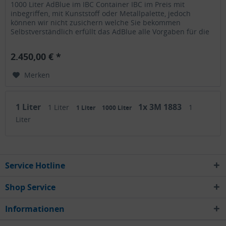
1000 Liter AdBlue im IBC Container IBC im Preis mit
inbegriffen, mit Kunststoff oder Metallpalette, jedoch
können wir nicht zusichern welche Sie bekommen
Selbstverständlich erfüllt das AdBlue alle Vorgaben für die
Verwendung in der EU!...
2.450,00 € *
Merken
1 Liter
1x 3M 1883
1 Liter
1
1 Liter
1000 Liter
Liter
Service Hotline
Shop Service
Informationen