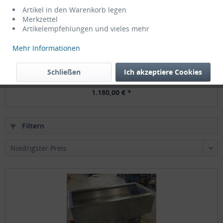
Artikel in den Warenkorb legen
Merkzettel
Artikelempfehlungen und vieles mehr
Mehr Informationen
Nordcap UKW4/1-E Einbaukühlwanne für 4x 1/1GN...
Schließen
Ich akzeptiere Cookies
1.180,00 € *
Filtern