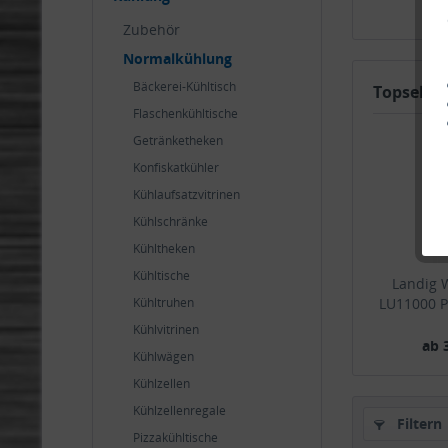
Zubehör
Normalkühlung
Bäckerei-Kühltisch
Topseller
Flaschenkühltische
Getränketheken
Konfiskatkühler
Kühlaufsatzvitrinen
Kühlschränke
Kühltheken
Kühltische
Landig 
Kühltruhen
LU11000 P
Kühlvitrinen
ab 
Kühlwägen
Kühlzellen
Kühlzellenregale
Filtern
Pizzakühltische