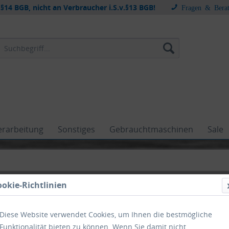
§14 BGB, nicht an Verbraucher i.S.v.§13 BGB!
Fragen & Bera
erarbeitung
Sonstiges
Gebrauchtmaschinen
Sale
ookie-Richtlinien
Diese Website verwendet Cookies, um Ihnen die bestmögliche
malkühlung
Funktionalität bieten zu können. Wenn Sie damit nicht