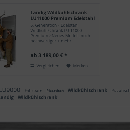
Landig Wildkühlschrank
LU11000 Premium Edelstahl
6. Generation - Edelstahl
Wildkühlschrank LU 11000
Premium >Neues Modell, noch
hochwertiger + mehr
Ausstattung! >Das ideale Modell
für Rotwild, bei 2320 mm
ab 3.189,00 € *
Innenhöhe. Profi-Kühlmaschine
mit LWS-Tronic-Steuerung
Vergleichen
Merken
serienmäßig - Edelstahl...
 LU9000
Wildkühlschrank
Fahrbare
Pizzatisc
Pizzatisch
Landig
Wildkühlschrank