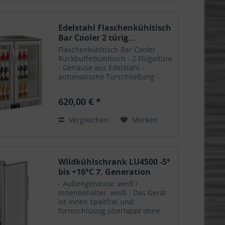
Edelstahl Flaschenkühltisch
Bar Cooler 2 türig...
Flaschenkühltisch Bar Cooler
Rückbuffetkühltisch - 2 Flügeltüre
- Gehäuse aus Edelstahl -
automatische Türschließung -
abschließbar - Maße:
900x520x900H - Volumen: 208
620,00 € *
Liter - Umluftkühlung -
Temperaturbereich: 0°C bis
Vergleichen
Merken
+10°C - Spannung:...
Wildkühlschrank LU4500 -5°
bis +16°C 7. Generation
- Außengehäuse: weiß /
Innenbehälter: weiß - Das Gerät
ist innen spaltfrei und
formschlüssig überlappt ohne
Schmutzecken - Original Landig