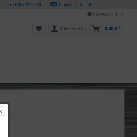
tung: (09748) 9300960
info@statt-shop.de
Service/Hilfe
Mein Konto
0,00 € *