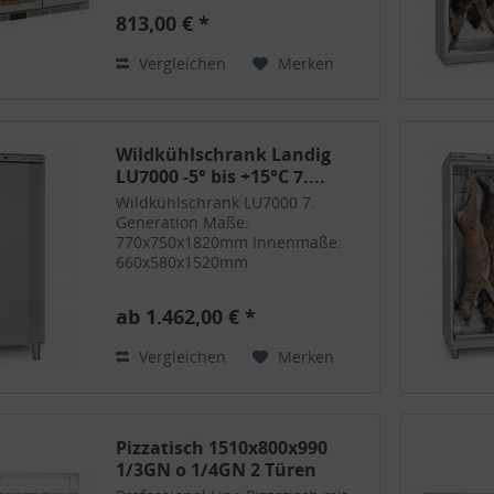
1350x520x900H - Volumen: 330
813,00 € *
Liter - Umluftkühlung -
Temperaturbereich: 0°C bis
Vergleichen
Merken
+10°C - Spannung:...
Wildkühlschrank Landig
LU7000 -5° bis +15°C 7....
Wildkühlschrank LU7000 7.
Generation Maße:
770x750x1820mm Innenmaße:
660x580x1520mm
Temperaturbereich: -5°C bis
+15°C mit Landig-LWS-Tronic
ab 1.462,00 € *
Steuerung Spannung: 230V inkl.
Edelstahl Schweißwanne und Flex
Vergleichen
Merken
Rohrbahn (2 Rohrbahnen,
3.Rohrbahn...
Pizzatisch 1510x800x990
1/3GN o 1/4GN 2 Türen