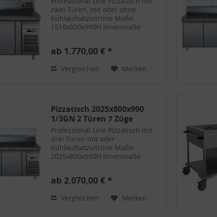
Professional Line Pizzatisch mit
zwei Türen, mit oder ohne
Kühlaufsatzvitrtine Maße:
1510x800x990H Innenmaße:
1052x630x589H Gewicht: 258kg
Kapazität: 390 Liter Nutzvolumen:
ab 1.770,00 € *
290 Liter Isolierung: 50mm
Umluftkühlung
Vergleichen
Merken
Temperaturbereich: +2°C...
Pizzatisch 2025x800x990
1/3GN 2 Türen 7 Züge
Professional Line Pizzatisch mit
drei Türen mit oder
Kühlaufsatzvitrtine Maße:
2025x800x990H Innenmaße:
1052x630x589H Gewicht: 340kg
Kapazität: 390 Liter Nutzvolumen:
ab 2.070,00 € *
290 Liter Isolierung: 50mm
Umluftkühlung
Vergleichen
Merken
Temperaturbereich: +2°C bis...