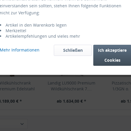
einverstanden sein sollten, stehen Ihnen folgende Funktionen
nicht zur Verfügung:
Artikel in den Warenkorb legen
Merkzettel
Artikelempfehlungen und vieles mehr
Mehr Informationen
Schließen
Ich akzeptiere
Cookies
Wildkühlschrank
Landig LU9000 Premium
Pizzatisc
remium Edelstahl
Wildkühlschrank 7....
1/3GN o.
3.189,00 € *
ab 1.634,00 € *
ab 1.