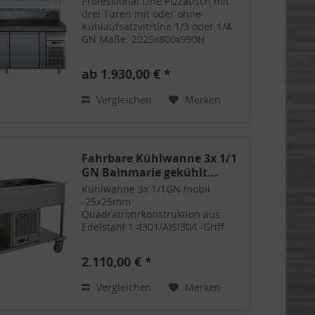
Professional Line Pizzatisch mit
drei Türen mit oder ohne
Kühlaufsatzvitrtine 1/3 oder 1/4
GN Maße: 2025x800x990H
Innenmaße: 1562x630x589H
Gewicht: 300kg Kapazität: 580
ab 1.930,00 € *
Liter Nutzvolumen: 444 Liter
Isolierung: 50mm
Vergleichen
Merken
Umluftkühlung...
Fahrbare Kühlwanne 3x 1/1
GN Bainmarie gekühlt...
Kühlwanne 3x 1/1GN mobil
-25x25mm
Quadratrohrkonstruktion aus
Edelstahl 1.4301/AISI304 -Griff
zum Schieben -Grundboden mit
Kühlaggregat -Kühlbecken
2.110,00 € *
190mm tief für bis zu 150mm
tiefe GN Behälter (nicht
Vergleichen
Merken
enthalten) -Kondensatzablauf
im...