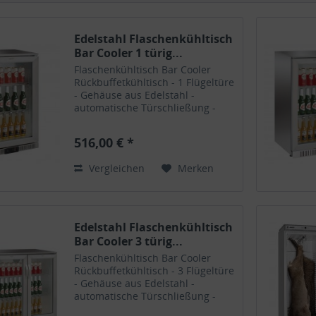
Edelstahl Flaschenkühltisch
Bar Cooler 1 türig...
Flaschenkühltisch Bar Cooler
Rückbuffetkühltisch - 1 Flügeltüre
- Gehäuse aus Edelstahl -
automatische Türschließung -
abschließbar - Maße:
600x520x900H - Volumen: 138
516,00 € *
Liter - Umluftkühlung -
Temperaturbereich: 0°C bis
Vergleichen
Merken
+10°C - Spannung:...
Edelstahl Flaschenkühltisch
Bar Cooler 3 türig...
Flaschenkühltisch Bar Cooler
Rückbuffetkühltisch - 3 Flügeltüre
- Gehäuse aus Edelstahl -
automatische Türschließung -
abschließbar - Maße: