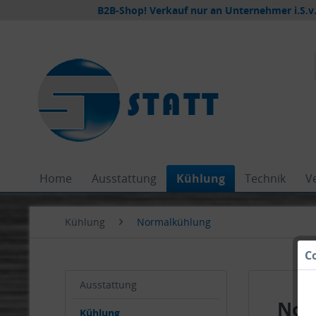
B2B-Shop! Verkauf nur an Unternehmer i.S.v.
Home
Ausstattung
Kühlung
Technik
V
Kühlung
Normalkühlung
C
Ausstattung
Nor
Kühlung