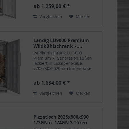
Profi-Wildkühlschrank für bis zu 2
ab 1.259,00 € *
Stück Rehwild - Mit dem neuen
TurboSystem und 35 % mehr...
Vergleichen
Merken
Landig LU9000 Premium
Wildkühlschrank 7....
Wildkühlschrank LU 9000
Premium 7. Generation außen
lackiert in Eissilber Maße:
770x750x2020mm Innenmaße:
675x585x1740mm
Temperaturbereich: -5°C bis
ab 1.634,00 € *
+15°C Spannung: 230V 740W
Kälteleistung LaPlus
Vergleichen
Merken
Umluftkühlung Elektronische
LWS-Tronic...
Pizzatisch 2025x800x990
1/3GN o. 1/4GN 3 Türen