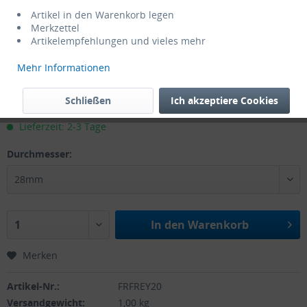
Artikel in den Warenkorb legen
Merkzettel
Artikelempfehlungen und vieles mehr
Mehr Informationen
97,00 € *
Schließen
Ich akzeptiere Cookies
zzgl. MwSt.
zzgl. Versandkosten
Lieferzeit: 2-3 Tage
Durchmesser:
In den
Warenkorb
Merken
Artikel-Nr.:
FRFREY20
Versandgewicht:
1,00 kg