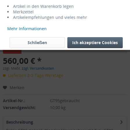
Artikel in den Warenkorb legen
Merkzettel
Artikelempfehlungen und vieles mehr
Mehr Informationen
Schließen
Ich akzeptiere Cookies
Dieser Artikel steht derzeit nicht zur Verfügung!
560,00 € *
zzgl. MwSt.
zzgl. Versandkosten
Lieferzeit 2-3 Tage Werktage
Merken
Artikel-Nr.:
GT95gebraucht
Versandgewicht:
10,00 kg
Beschreibung