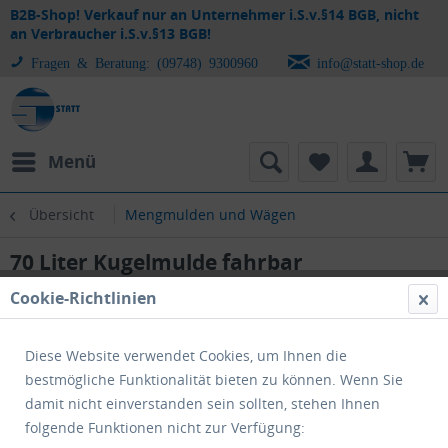
B2B-Shop! Verkauf nur an Unternehmer i.S.v.§14 BGB, nicht
an Verbraucher i.S.v.§13 BGB!
Fragen & Beratung: (09748) 9300960
info@statt-shop.de
Menü
Übersicht
Mengmulden und Wägen
70 Liter Kugelmulde fahrbar
Cookie-Richtlinien
Diese Website verwendet Cookies, um Ihnen die
bestmögliche Funktionalität bieten zu können. Wenn Sie
damit nicht einverstanden sein sollten, stehen Ihnen
folgende Funktionen nicht zur Verfügung: