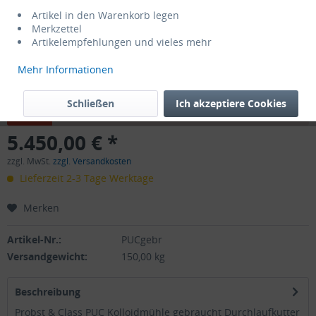
Artikel in den Warenkorb legen
Merkzettel
Artikelempfehlungen und vieles mehr
Mehr Informationen
Schließen
Ich akzeptiere Cookies
Dieser Artikel steht derzeit nicht zur Verfügung!
5.450,00 € *
zzgl. MwSt.
zzgl. Versandkosten
Lieferzeit 2-3 Tage Werktage
Merken
Artikel-Nr.:
PUCgebr
Versandgewicht:
150,00 kg
Beschreibung
Probst & Class PUC Kolloidmühle gebraucht Durchlaufkutter