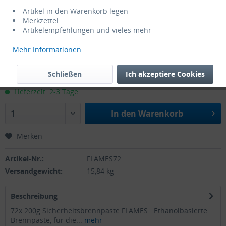
Artikel in den Warenkorb legen
Merkzettel
Artikelempfehlungen und vieles mehr
Mehr Informationen
58,00 € *
Inhalt:
14.4 Kilogramm (0,00 € * / Kilogramm)
Schließen
Ich akzeptiere Cookies
zzgl. MwSt.
zzgl. Versandkosten
Lieferzeit: 2-3 Tage
In den
Warenkorb
Merken
Artikel-Nr.:
FLAMES72
Versandgewicht:
15,84 kg
Beschreibung
72x 200g Sicherheitsbrennpaste FLAMES Ethanolbasierte
Brennpaste, für die...
mehr