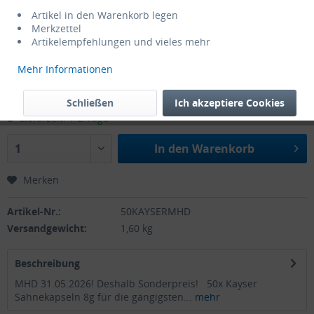
Artikel in den Warenkorb legen
Merkzettel
Artikelempfehlungen und vieles mehr
Mehr Informationen
19,00 € *
24,00 € *
(20,83% gespart)
zzgl. MwSt.
zzgl. Versandkosten
Schließen
Ich akzeptiere Cookies
Lieferzeit: 1-2 Tage
In den
Warenkorb
Merken
Artikel-Nr.:
50KAYSERMHD
Versandgewicht:
1,60 kg
Beschreibung
MHD 31.05.2026! Deshalb Sonderpreis! 50x Kayser
Sahnekapseln 8g für die gängigsten...
mehr