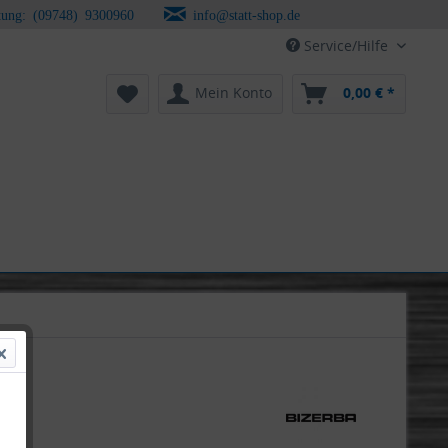
tung: (09748) 9300960
info@statt-shop.de
Service/Hilfe
Mein Konto
0,00 € *