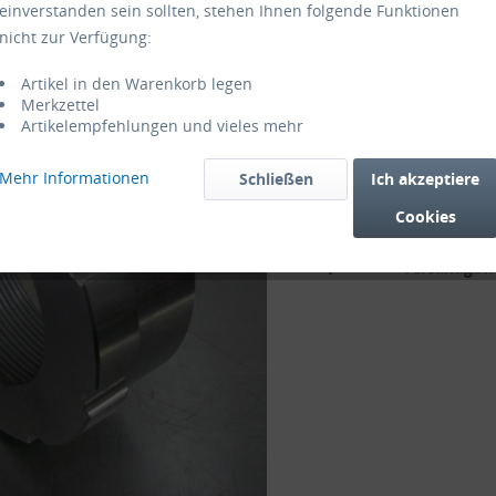
einverstanden sein sollten, stehen Ihnen folgende Funktionen
175,00
nicht zur Verfügung:
zzgl. MwSt.
zzg
Artikel in den Warenkorb legen
Lieferzeit
Merkzettel
Artikelempfehlungen und vieles mehr
Mehr Informationen
Schließen
Ich akzeptiere
Vergleic
Cookies
Artikel-Nr.:
Versandgewi