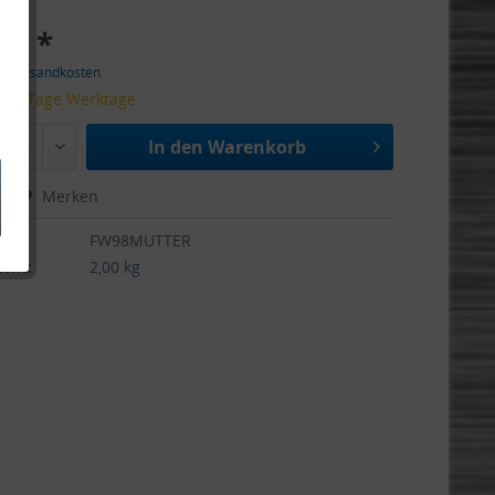
 € *
l. Versandkosten
 1-2 Tage Werktage
In den
Warenkorb
hen
Merken
FW98MUTTER
cht:
2,00 kg