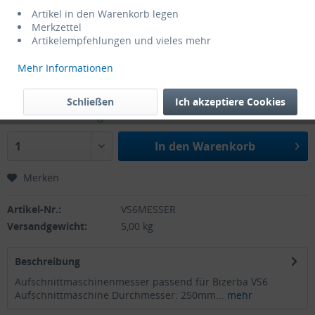
Artikel in den Warenkorb legen
Merkzettel
Artikelempfehlungen und vieles mehr
Mehr Informationen
110,00 € *
zzgl. MwSt.
zzgl. Versandkosten
Schließen
Ich akzeptiere Cookies
Lieferzeit: 1-3 Tage
In den
Warenkorb
Merken
Artikel-Nr.:
VS6MESSER
Versandgewicht:
5,00 kg
Beschreibung
Aufschnittmaschinenmesser passend für Bizerba VS6
Aufschnittmaschine Durchmesser: 250mm...
mehr