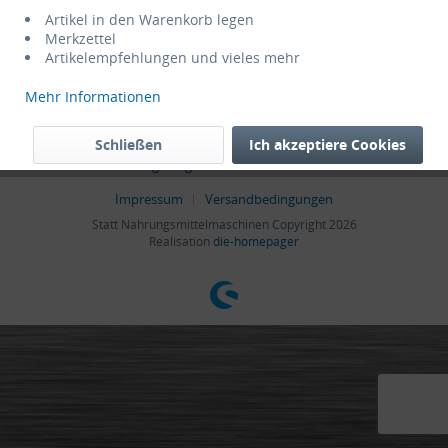
Informationen
Artikel in den Warenkorb legen
Merkzettel
Artikelempfehlungen und vieles mehr
* Alle Preise verstehen sich zzgl. Mehrwertsteuer und
Versandkosten
,
wenn nicht anders beschrieben
Mehr Informationen
Admin
Cookie settings
Händler-Login
Hilfe / Support
Schließen
Ich akzeptiere Cookies
Kontakt
Zahlungsmöglichkeiten
Datenschutz
AGB
Impressum
Versandbedingungen
Statt Nahrungsmittelmaschinen Copyright 2026
Realisation
die-homepager