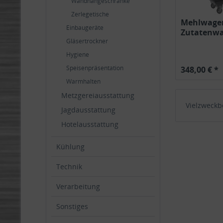
Wandhängeschränke
Zerlegetische
Mehlwagen
Einbaugeräte
Zutatenwa
Gläsertrockner
auf Räder
Hygiene
Speisenpräsentation
348,00 € *
Warmhalten
Metzgereiausstattung
Vielzweck
Jagdausstattung
Hotelausstattung
Kühlung
Technik
Verarbeitung
Sonstiges