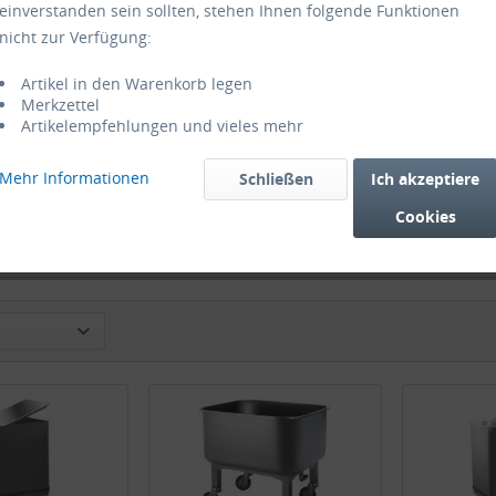
einverstanden sein sollten, stehen Ihnen folgende Funktionen
nicht zur Verfügung:
Artikel in den Warenkorb legen
Merkzettel
Artikelempfehlungen und vieles mehr
kbecken 80 Liter
Vielzweckbecken 200 Liter
Mehlwagen
Mehr Informationen
Schließen
Ich akzeptiere
chwanne...
Mischwanne...
150 Lit
Cookies
69,00 € *
647,00 € *
34