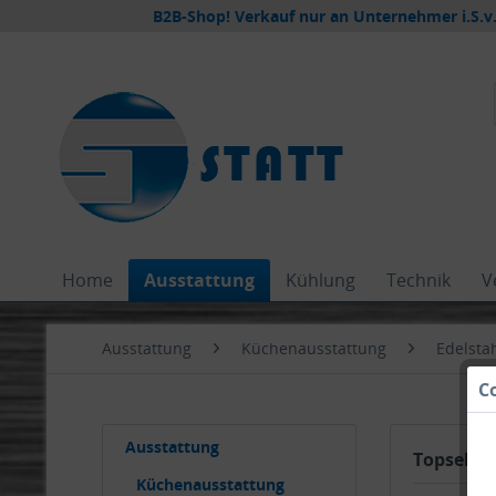
B2B-Shop! Verkauf nur an Unternehmer i.S.v.
Home
Ausstattung
Kühlung
Technik
V
Ausstattung
Küchenausstattung
Edelsta
C
Ausstattung
Topseller
Küchenausstattung