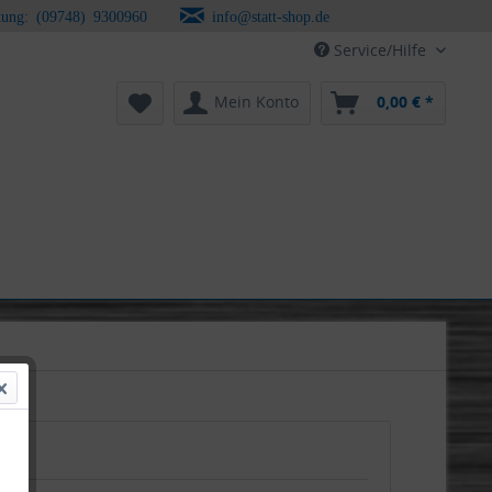
tung: (09748) 9300960
info@statt-shop.de
Service/Hilfe
Mein Konto
0,00 € *