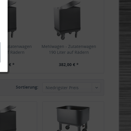
 - Zutatenwagen
Mehlwagen - Zutatenwagen
er auf Rädern
190 Liter auf Rädern
8,00 € *
382,00 € *
Sortierung: