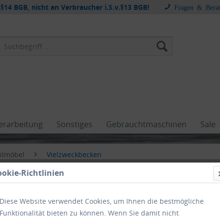
§14 BGB, nicht an Verbraucher i.S.v.§13 BGB!
Fragen & Bera
erarbeitung
Sonstiges
Gebrauchtmaschinen
Sale
hlmöbel
Vielzweckbecken
ookie-Richtlinien
Diese Website verwendet Cookies, um Ihnen die bestmögliche
Funktionalität bieten zu können. Wenn Sie damit nicht