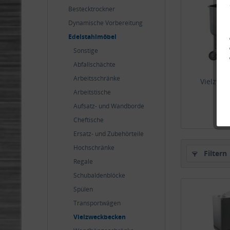
Bestecktrockner
Dynamische Vorbereitung
Edelstahlmöbel
Sonstige
Abfallschächte
Arbeitsschränke
Vielzwec
Mis
Arbeitstische
Aufsatz- und Wandborde
3
Cheftische
Ersatz- und Zubehörteile
Hochschränke
Filtern
Regale
Schubaldenblöcke
Spülen
Transportwägen
Vielzweckbecken