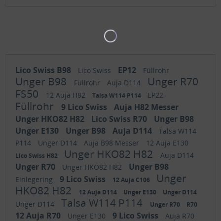
Lico Swiss B98
EP12
Lico Swiss
Füllrohr
Unger B98
Unger R70
Füllrohr
Auja D114
FS50
12 Auja H82
EP22
Talsa W114 P114
Füllrohr
9 Lico Swiss
Auja H82 Messer
Unger HKO82 H82
Lico Swiss R70
Unger B98
Unger E130
Unger B98
Auja D114
Talsa W114
P114
Unger D114
Auja B98 Messer
12 Auja E130
Unger HKO82 H82
Auja D114
Lico Swiss H82
Unger R70
Unger B98
Unger HKO82 H82
Unger
9 Lico Swiss
Einlegering
12 Auja C106
HKO82 H82
12 Auja D114
Unger E130
Unger D114
Talsa W114 P114
Unger D114
Unger R70
R70
12 Auja R70
9 Lico Swiss
Unger E130
Auja R70