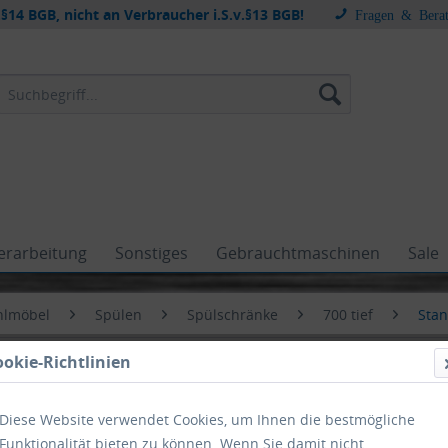
§14 BGB, nicht an Verbraucher i.S.v.§13 BGB!
Fragen & Bera
erarbeitung
Sonstiges
Gebrauchtmaschinen
Sale
hlmöbel
Spülen
Spülschränke
700 tief
Sta
ookie-Richtlinien
Diese Website verwendet Cookies, um Ihnen die bestmögliche
Funktionalität bieten zu können. Wenn Sie damit nicht