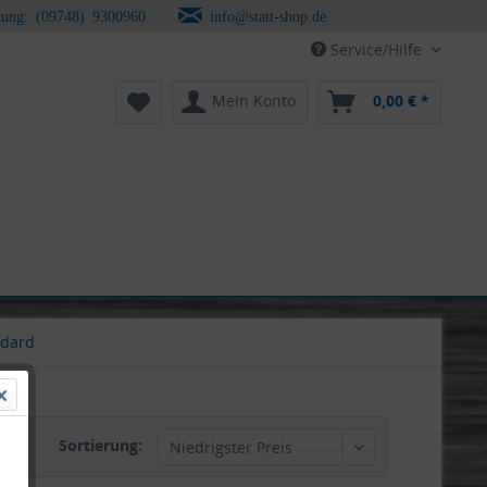
tung: (09748) 9300960
info@statt-shop.de
Service/Hilfe
Mein Konto
0,00 € *
ndard
Sortierung: