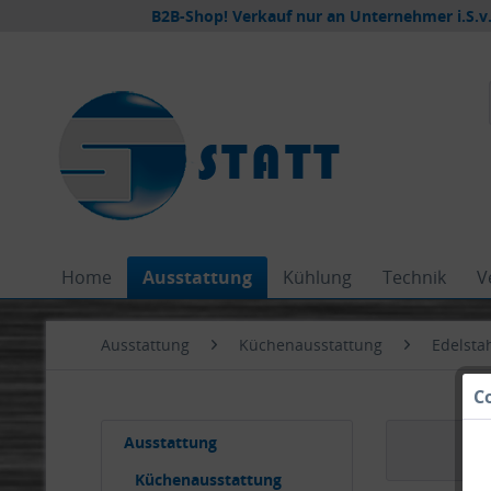
B2B-Shop! Verkauf nur an Unternehmer i.S.v.
Home
Ausstattung
Kühlung
Technik
V
Ausstattung
Küchenausstattung
Edelsta
C
Ausstattung
Küchenausstattung