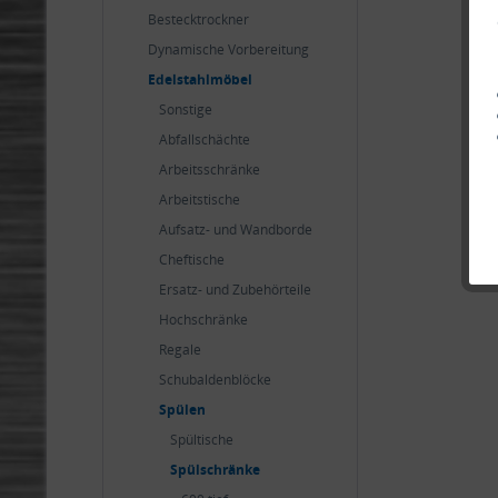
Bestecktrockner
Dynamische Vorbereitung
Edelstahlmöbel
Sonstige
Abfallschächte
Arbeitsschränke
Arbeitstische
Aufsatz- und Wandborde
Cheftische
Ersatz- und Zubehörteile
Hochschränke
Regale
Schubaldenblöcke
Spülen
Spültische
Spülschränke