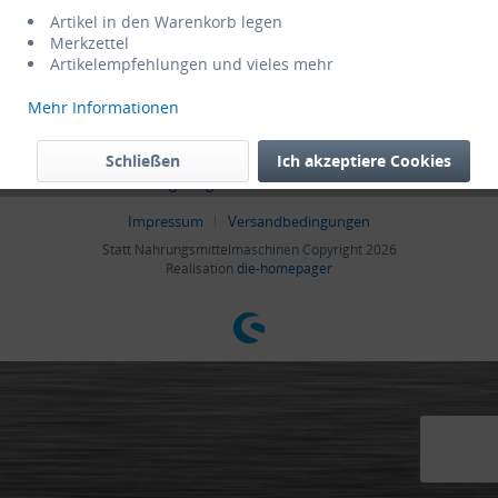
Informationen
Artikel in den Warenkorb legen
Merkzettel
Artikelempfehlungen und vieles mehr
* Alle Preise verstehen sich zzgl. Mehrwertsteuer und
Versandkosten
,
wenn nicht anders beschrieben
Mehr Informationen
Admin
Cookie settings
Händler-Login
Hilfe / Support
Schließen
Ich akzeptiere Cookies
Kontakt
Zahlungsmöglichkeiten
Datenschutz
AGB
Impressum
Versandbedingungen
Statt Nahrungsmittelmaschinen Copyright 2026
Realisation
die-homepager