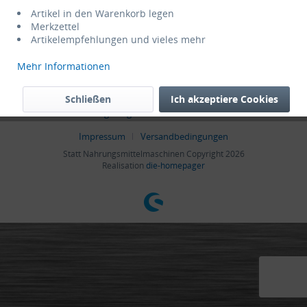
Informationen
Artikel in den Warenkorb legen
Merkzettel
Artikelempfehlungen und vieles mehr
* Alle Preise verstehen sich zzgl. Mehrwertsteuer und
Versandkosten
,
wenn nicht anders beschrieben
Mehr Informationen
Admin
Cookie settings
Händler-Login
Hilfe / Support
Schließen
Ich akzeptiere Cookies
Kontakt
Zahlungsmöglichkeiten
Datenschutz
AGB
Impressum
Versandbedingungen
Statt Nahrungsmittelmaschinen Copyright 2026
Realisation
die-homepager