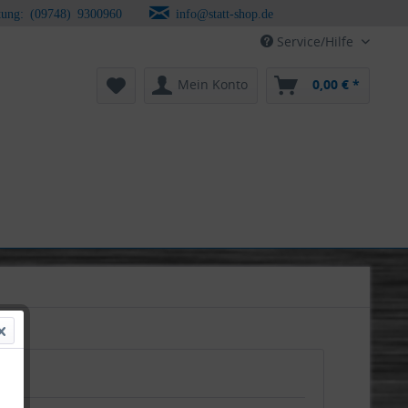
tung: (09748) 9300960
info@statt-shop.de
Service/Hilfe
Mein Konto
0,00 € *