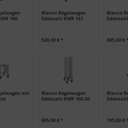
galwagen
Blanco Regalwagen
Blanco R
 RWR 160
Edelstahl RWR 161
Edelstah
Räder...
1/1 Räder
520,00 € *
605,00 € 
galwagen mit
Blanco Regalwagen
Blanco R
tte
Edelstahl RWR 160-20
Edelstah
.
20GN1/1...
10GN 1/1.
695,00 € *
705,00 € 