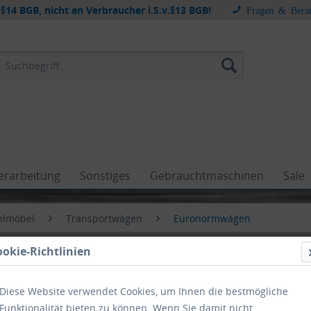
§14 BGB, nicht an Verbraucher i.S.v.§13 BGB!
Fragen & Bera
erarbeitung
Sonstiges
Gebrauchtmaschinen
Sale
hlmöbel
Transportwägen
Euronormwägen
ookie-Richtlinien
Diese Website verwendet Cookies, um Ihnen die bestmögliche
Funktionalität bieten zu können. Wenn Sie damit nicht