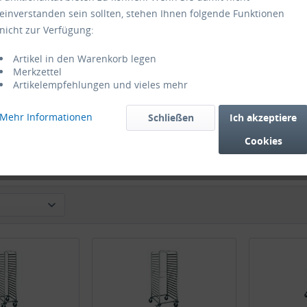
einverstanden sein sollten, stehen Ihnen folgende Funktionen
nicht zur Verfügung:
Artikel in den Warenkorb legen
Merkzettel
Artikelempfehlungen und vieles mehr
alwagen Edelstahl
Blanco Regalwagen Edelstahl
Blanco Rega
Mehr Informationen
Schließen
Ich akzeptiere
GN 1/1 Räder...
RWR 3 12GN 1/1...
RWR 2-A
Cookies
05,00 € *
750,00 € *
70