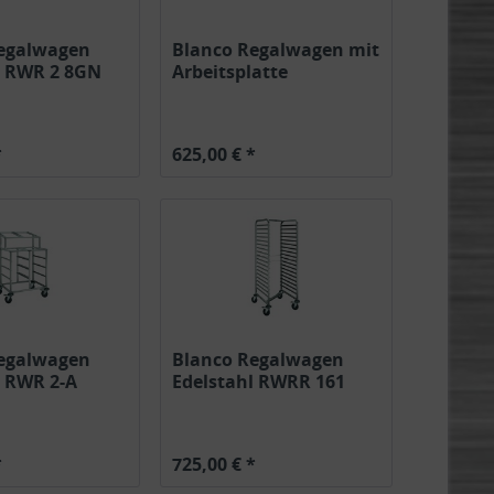
egalwagen
Blanco Regalwagen mit
l RWR 2 8GN
Arbeitsplatte
...
Edelstahl...
*
625,00 € *
egalwagen
Blanco Regalwagen
l RWR 2-A
Edelstahl RWRR 161
..
Räder...
*
725,00 € *