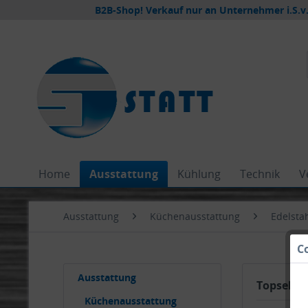
B2B-Shop! Verkauf nur an Unternehmer i.S.v.
Home
Ausstattung
Kühlung
Technik
V
Ausstattung
Küchenausstattung
Edelsta
C
Ausstattung
Topseller
Küchenausstattung