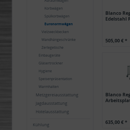
Abräumwägen
Korbwägen
Blanco Re
Spülkorbwägen
Edelstahl
Euronormwägen
Räder...
Vielzweckbecken
Wandhängeschränke
505,00 € *
Zerlegetische
Einbaugeräte
Gläsertrockner
Hygiene
Speisenpräsentation
Warmhalten
Blanco Re
Metzgereiausstattung
Arbeitspla
Jagdausstattung
Edelstahl..
Hotelausstattung
635,00 € *
Kühlung