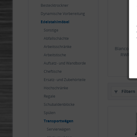
Bestecktrockner
Dynamische Vorbereitung
Edelstahlmöbel
Sonstige
Abfallschächte
Arbeitsschränke
Blanco Reg
RWR 2 8
Arbeitstische
Aufsatz- und Wandborde
6
Cheftische
Ersatz- und Zubehörteile
Hochschränke
Filtern
Regale
Schubaldenblöcke
Spülen
Transportwägen
Servierwägen