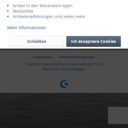
Informationen
Artikel in den Warenkorb legen
Merkzettel
Artikelempfehlungen und vieles mehr
* Alle Preise verstehen sich zzgl. Mehrwertsteuer und
Versandkosten
,
wenn nicht anders beschrieben
Mehr Informationen
Admin
Cookie settings
Händler-Login
Hilfe / Support
Schließen
Ich akzeptiere Cookies
Kontakt
Zahlungsmöglichkeiten
Datenschutz
AGB
Impressum
Versandbedingungen
Statt Nahrungsmittelmaschinen Copyright 2026
Realisation
die-homepager