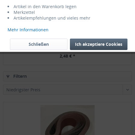
Artikel in den Warenkorb legen
Merkzettel
Artikelempfehlungen und vieles mehr
Mehr Informationen
1x MADO USM527 Schleifband
Schließen
Ich akzeptiere Cookies
2,48 € *
Filtern