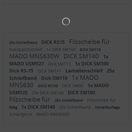
Filzscheibe für
DICK RS75
25x Schleifband
Nassbandschleif
1x DICK SM160
DICK SM110
MADO MNS630W
DICK SM140
1x
MADO USM527
1x DICK SM100
Dick SM111
Dick RS-75
Lamellenschleif
25x
DICK SM111
1x MADO
Schleifband
Dick SM110
MNS630
1x MADO
DICK SM90
DICK RS150
USM525
DICK SM100
25x DICK SM140
Filzscheibe für
Filzscheibe für
25x Schleifband
1x DICK SM140
25x Schleifband
500g
Schleifauflage
Schärfgerät
MADO MNS630D