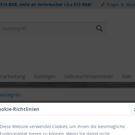
§14 BGB, nicht an Verbraucher i.S.v.§13 BGB!
Fragen & Bera
erarbeitung
Sonstiges
Gebrauchtmaschinen
Sale
ezialgrills
ookie-Richtlinien
Diese Website verwendet Cookies, um Ihnen die bestmögliche
Funktionalität bieten zu können. Wenn Sie damit nicht