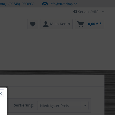
tung: (09748) 9300960
info@statt-shop.de
Service/Hilfe
Mein Konto
0,00 € *
Sortierung: