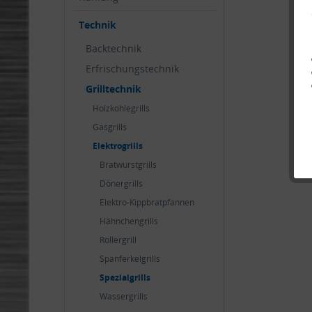
Technik
Backtechnik
Erfrischungstechnik
Grilltechnik
Holzkohlegrills
Gasgrills
Elektrogrills
Bratwurstgrills
Dönergrills
Elektro-Kippbratpfannen
Hähnchengrills
Rollergrill
Spanferkelgrills
Spezialgrills
Wassergrills