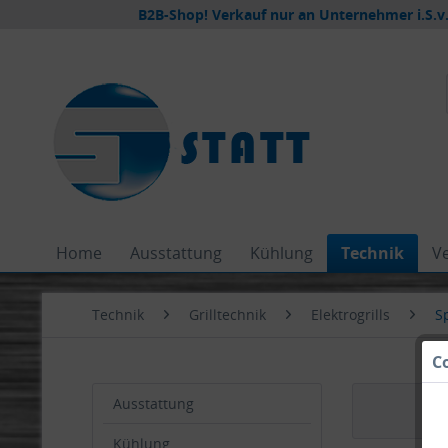
B2B-Shop! Verkauf nur an Unternehmer i.S.v.
Home
Ausstattung
Kühlung
Technik
V
Technik
Grilltechnik
Elektrogrills
Sp
C
Ausstattung
Kühlung