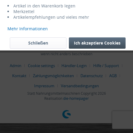
Service Hotline
Artikel in den Warenkorb legen
Merkzettel
Artikelempfehlungen und vieles mehr
Shop Service
Mehr Informationen
Informationen
Schließen
Ich akzeptiere Cookies
* Alle Preise verstehen sich zzgl. Mehrwertsteuer und
Versandkosten
,
wenn nicht anders beschrieben
Admin
Cookie settings
Händler-Login
Hilfe / Support
Kontakt
Zahlungsmöglichkeiten
Datenschutz
AGB
Impressum
Versandbedingungen
Statt Nahrungsmittelmaschinen Copyright 2026
Realisation
die-homepager