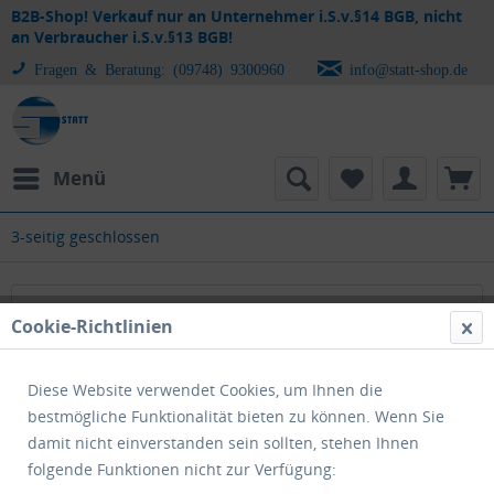
B2B-Shop! Verkauf nur an Unternehmer i.S.v.§14 BGB, nicht
an Verbraucher i.S.v.§13 BGB!
Fragen & Beratung: (09748) 9300960
info@statt-shop.de
Menü
3-seitig geschlossen
3-seitig geschlossen
Cookie-Richtlinien
Diese Website verwendet Cookies, um Ihnen die
bestmögliche Funktionalität bieten zu können. Wenn Sie
damit nicht einverstanden sein sollten, stehen Ihnen
folgende Funktionen nicht zur Verfügung: