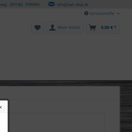
tung: (09748) 9300960
info@statt-shop.de
Service/Hilfe
Mein Konto
0,00 € *