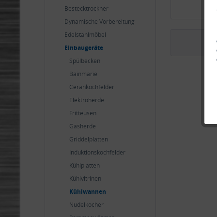
Bestecktrockner
Dynamische Vorbereitung
Edelstahlmöbel
Einbaugeräte
Spülbecken
Bainmarie
Cerankochfelder
Elektroherde
Fritteusen
Gasherde
Griddelplatten
Induktionskochfelder
Kühlplatten
Kühlvitrinen
Kühlwannen
Nudelkocher