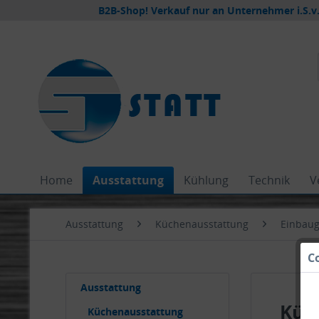
B2B-Shop! Verkauf nur an Unternehmer i.S.v.
Home
Ausstattung
Kühlung
Technik
V
Ausstattung
Küchenausstattung
Einbaug
C
Ausstattung
Küh
Küchenausstattung