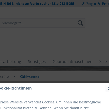
§14 BGB, nicht an Verbraucher i.S.v.§13 BGB!
Fragen & Bera
erarbeitung
Sonstiges
Gebrauchtmaschinen
Sale
eräte
Kühlwannen
ookie-Richtlinien
Diese Website verwendet Cookies, um Ihnen die bestmögliche
lwannen
Funktionalität bieten zu können. Wenn Sie damit nicht