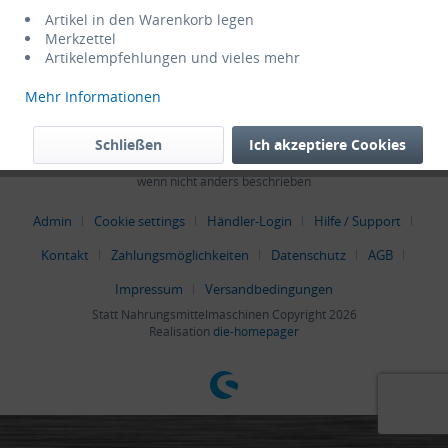
Service Hotline
Artikel in den Warenkorb legen
Merkzettel
Artikelempfehlungen und vieles mehr
Shop Service
Mehr Informationen
Informationen
Schließen
Ich akzeptiere Cookies
* Alle Preise verstehen sich zzgl. Mehrwertsteuer und
Versandkosten
,
wenn nicht anders beschrieben
Admin
Cookie settings
Händler-Login
Hilfe / Support
Kontakt
Zahlungsmöglichkeiten
Datenschutz
AGB
Impressum
Versandbedingungen
Statt Nahrungsmittelmaschinen Copyright 2026
Realisation
die-homepager