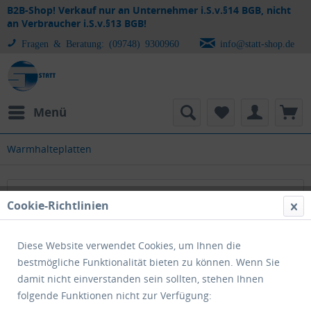
B2B-Shop! Verkauf nur an Unternehmer i.S.v.§14 BGB, nicht
an Verbraucher i.S.v.§13 BGB!
Fragen & Beratung: (09748) 9300960
info@statt-shop.de
Menü
Warmhalteplatten
Warmhalteplatten
Cookie-Richtlinien
Diese Website verwendet Cookies, um Ihnen die
bestmögliche Funktionalität bieten zu können. Wenn Sie
damit nicht einverstanden sein sollten, stehen Ihnen
folgende Funktionen nicht zur Verfügung: