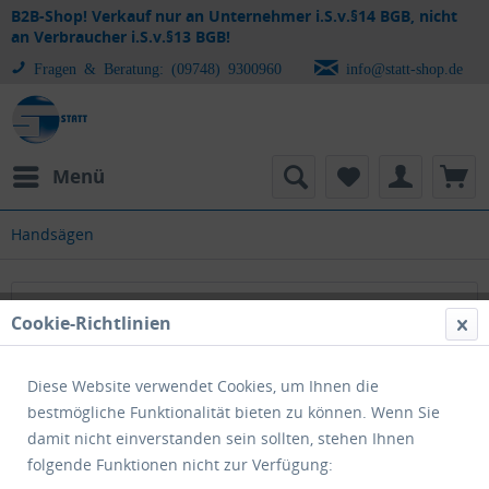
B2B-Shop! Verkauf nur an Unternehmer i.S.v.§14 BGB, nicht
an Verbraucher i.S.v.§13 BGB!
Fragen & Beratung: (09748) 9300960
info@statt-shop.de
Menü
Handsägen
Handsägen
Cookie-Richtlinien
Diese Website verwendet Cookies, um Ihnen die
bestmögliche Funktionalität bieten zu können. Wenn Sie
damit nicht einverstanden sein sollten, stehen Ihnen
folgende Funktionen nicht zur Verfügung: