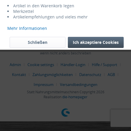
Service Hotline
Artikel in den Warenkorb legen
Merkzettel
Artikelempfehlungen und vieles mehr
Shop Service
Mehr Informationen
Informationen
Schließen
Ich akzeptiere Cookies
* Alle Preise verstehen sich zzgl. Mehrwertsteuer und
Versandkosten
,
wenn nicht anders beschrieben
Admin
Cookie settings
Händler-Login
Hilfe / Support
Kontakt
Zahlungsmöglichkeiten
Datenschutz
AGB
Impressum
Versandbedingungen
Statt Nahrungsmittelmaschinen Copyright 2026
Realisation
die-homepager