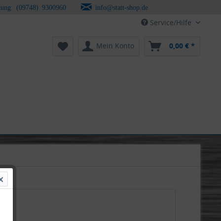
tung: (09748) 9300960
info@statt-shop.de
Service/Hilfe
Mein Konto
0,00 € *