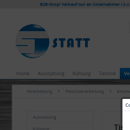
B2B-Shop! Verkauf nur an Unternehmer i.S.v.
Home
Ausstattung
Kühlung
Technik
Ve
Verarbeitung
Fleischverarbeitung
Knoch
C
Ausstattung
Tis
Kühlung