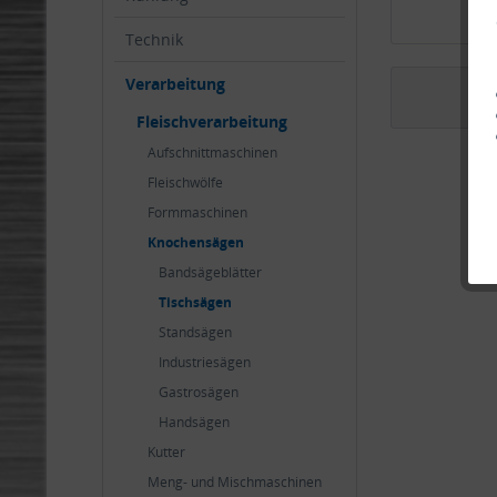
Technik
Verarbeitung
Fleischverarbeitung
Aufschnittmaschinen
Fleischwölfe
Formmaschinen
Knochensägen
Bandsägeblätter
Tischsägen
Standsägen
Industriesägen
Gastrosägen
Handsägen
Kutter
Meng- und Mischmaschinen