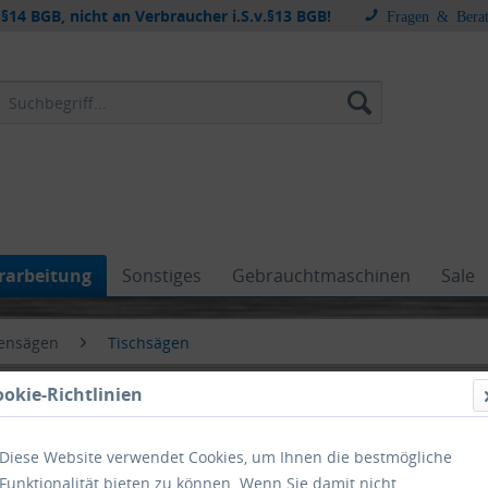
§14 BGB, nicht an Verbraucher i.S.v.§13 BGB!
Fragen & Bera
rarbeitung
Sonstiges
Gebrauchtmaschinen
Sale
ensägen
Tischsägen
ookie-Richtlinien
Diese Website verwendet Cookies, um Ihnen die bestmögliche
chsägen
Funktionalität bieten zu können. Wenn Sie damit nicht