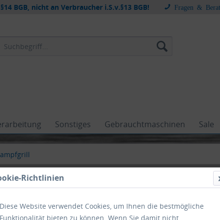
§14 BGB, nicht an Verbraucher i.S.v.§13 BGB!
Fragen & Bera
erarbeitung
Sonstiges
Gebrauchtmaschinen
Sale
ampfgrill
ookie-Richtlinien
Diese Website verwendet Cookies, um Ihnen die bestmögliche
dampfgrill
Funktionalität bieten zu können. Wenn Sie damit nicht