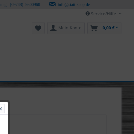
tung: (09748) 9300960
info@statt-shop.de
Service/Hilfe
Mein Konto
0,00 € *