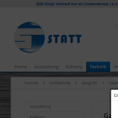
B2B-Shop! Verkauf nur an Unternehmer i.S.v.
Home
Ausstattung
Kühlung
Technik
V
Technik
Grilltechnik
Gasgrills
Gasd
C
Ausstattung
Gas
Kühlung