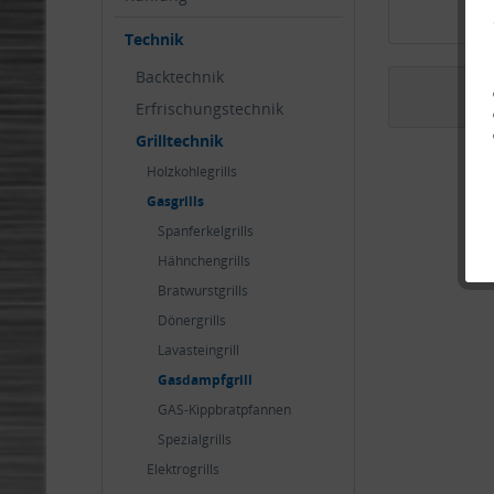
Technik
Backtechnik
Erfrischungstechnik
Grilltechnik
Holzkohlegrills
Gasgrills
Spanferkelgrills
Hähnchengrills
Bratwurstgrills
Dönergrills
Lavasteingrill
Gasdampfgrill
GAS-Kippbratpfannen
Spezialgrills
Elektrogrills