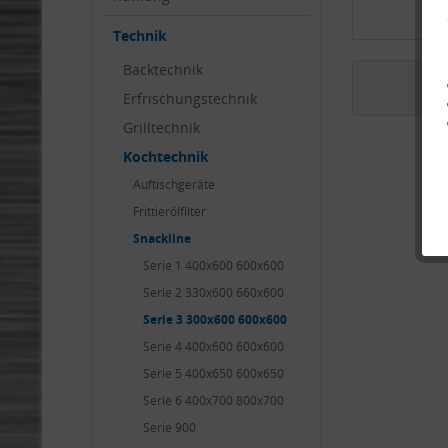
Technik
Backtechnik
Erfrischungstechnik
Grilltechnik
Kochtechnik
Auftischgeräte
Frittierölfilter
Snackline
Serie 1 400x600 600x600
Serie 2 330x600 660x600
Serie 3 300x600 600x600
Serie 4 400x600 600x600
Serie 5 400x650 600x650
Serie 6 400x700 800x700
Serie 900