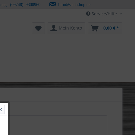
tung: (09748) 9300960
info@statt-shop.de
Service/Hilfe
Mein Konto
0,00 € *