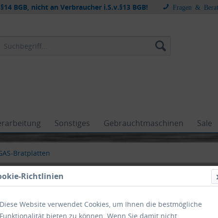
§14 BGB, nicht an Verbraucher i.S.v.§13 BGB!
Fragen & Bera
erarbeitung
Sonstiges
Gebrauchtmaschinen
Sale
GAS-Bratplatten
ookie-Richtlinien
Diese Website verwendet Cookies, um Ihnen die bestmögliche
Bratplatte
Funktionalität bieten zu können. Wenn Sie damit nicht