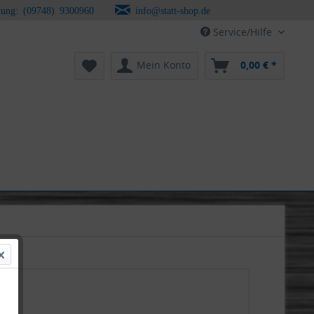
tung: (09748) 9300960
info@statt-shop.de
Service/Hilfe
Mein Konto
0,00 € *