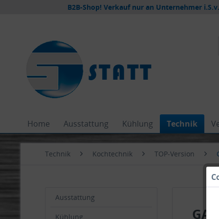
B2B-Shop! Verkauf nur an Unternehmer i.S.v.
Home
Ausstattung
Kühlung
Technik
V
Technik
Kochtechnik
TOP-Version
C
Ausstattung
GAS-
Kühlung