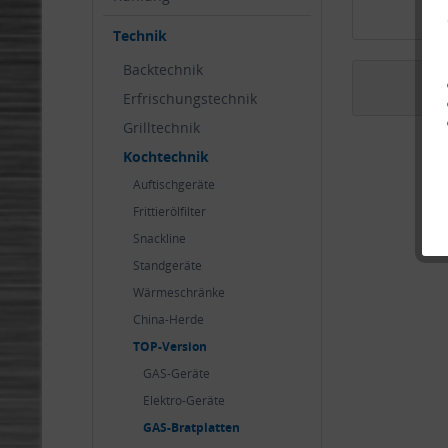
Technik
Backtechnik
Erfrischungstechnik
Grilltechnik
Kochtechnik
Auftischgeräte
Frittierölfilter
Snackline
Standgeräte
Wärmeschränke
China-Herde
TOP-Version
GAS-Geräte
Elektro-Geräte
GAS-Bratplatten