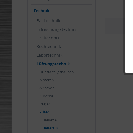
Technik
Backtechnik
Erfrischungstechnik
Grilltechnik
Kochtechnik
Labortechnik
Lüftungstechnik
Dunstabzugshauben
Motoren
Airboxen
Zubehör
Regler
Filter
Bauart A
Bauart B