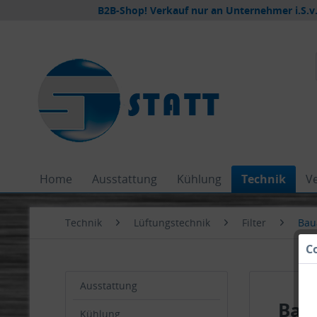
B2B-Shop! Verkauf nur an Unternehmer i.S.v.
Home
Ausstattung
Kühlung
Technik
V
Technik
Lüftungstechnik
Filter
Bau
C
Ausstattung
Bau
Kühlung