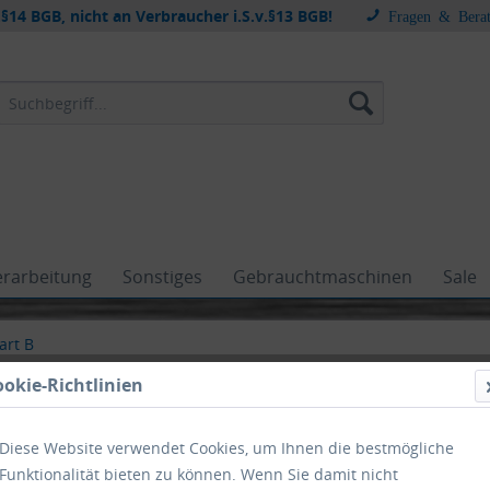
§14 BGB, nicht an Verbraucher i.S.v.§13 BGB!
Fragen & Bera
erarbeitung
Sonstiges
Gebrauchtmaschinen
Sale
art B
ookie-Richtlinien
Diese Website verwendet Cookies, um Ihnen die bestmögliche
art B
Funktionalität bieten zu können. Wenn Sie damit nicht