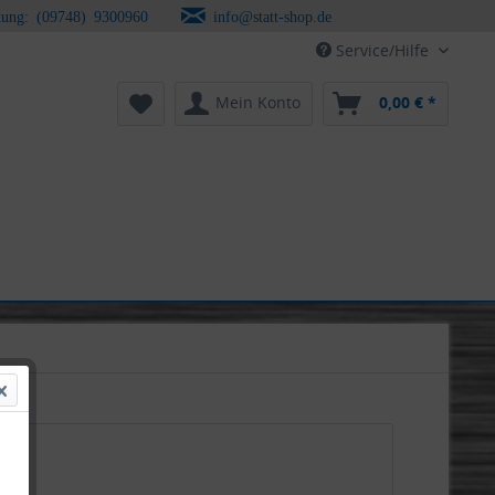
tung: (09748) 9300960
info@statt-shop.de
Service/Hilfe
Mein Konto
0,00 € *