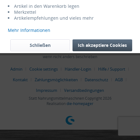
Service Hotline
Artikel in den Warenkorb legen
Merkzettel
Artikelempfehlungen und vieles mehr
Shop Service
Mehr Informationen
Informationen
Schließen
Ich akzeptiere Cookies
* Alle Preise verstehen sich zzgl. Mehrwertsteuer und
Versandkosten
,
wenn nicht anders beschrieben
Admin
Cookie settings
Händler-Login
Hilfe / Support
Kontakt
Zahlungsmöglichkeiten
Datenschutz
AGB
Impressum
Versandbedingungen
Statt Nahrungsmittelmaschinen Copyright 2026
Realisation
die-homepager