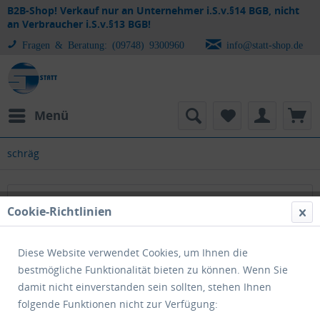
B2B-Shop! Verkauf nur an Unternehmer i.S.v.§14 BGB, nicht
an Verbraucher i.S.v.§13 BGB!
Fragen & Beratung: (09748) 9300960
info@statt-shop.de
Menü
schräg
schräg
Cookie-Richtlinien
Diese Website verwendet Cookies, um Ihnen die
bestmögliche Funktionalität bieten zu können. Wenn Sie
damit nicht einverstanden sein sollten, stehen Ihnen
folgende Funktionen nicht zur Verfügung: