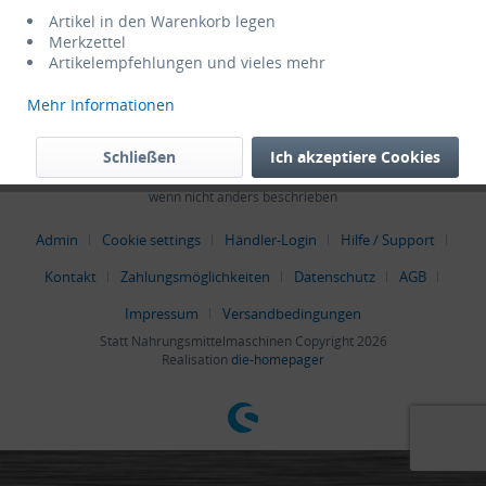
Service Hotline
Artikel in den Warenkorb legen
Merkzettel
Artikelempfehlungen und vieles mehr
Shop Service
Mehr Informationen
Informationen
Schließen
Ich akzeptiere Cookies
* Alle Preise verstehen sich zzgl. Mehrwertsteuer und
Versandkosten
,
wenn nicht anders beschrieben
Admin
Cookie settings
Händler-Login
Hilfe / Support
Kontakt
Zahlungsmöglichkeiten
Datenschutz
AGB
Impressum
Versandbedingungen
Statt Nahrungsmittelmaschinen Copyright 2026
Realisation
die-homepager