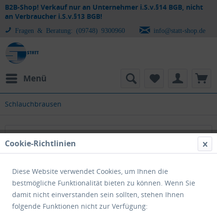
B2B-Shop! Verkauf nur an Unternehmer i.S.v.§14 BGB, nicht
an Verbraucher i.S.v.§13 BGB!
Fragen & Beratung: (09748) 9300960
info@statt-shop.de
Menü
Schlauchbrausen
Schlauchbrausen
Cookie-Richtlinien
Diese Website verwendet Cookies, um Ihnen die
bestmögliche Funktionalität bieten zu können. Wenn Sie
damit nicht einverstanden sein sollten, stehen Ihnen
folgende Funktionen nicht zur Verfügung: