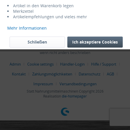
Service Hotline
Artikel in den Warenkorb legen
Merkzettel
Artikelempfehlungen und vieles mehr
Shop Service
Mehr Informationen
Informationen
Schließen
Ich akzeptiere Cookies
* Alle Preise verstehen sich zzgl. Mehrwertsteuer und
Versandkosten
,
wenn nicht anders beschrieben
Admin
Cookie settings
Händler-Login
Hilfe / Support
Kontakt
Zahlungsmöglichkeiten
Datenschutz
AGB
Impressum
Versandbedingungen
Statt Nahrungsmittelmaschinen Copyright 2026
Realisation
die-homepager