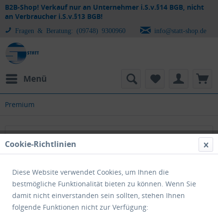
B2B-Shop! Verkauf nur an Unternehmer i.S.v.§14 BGB, nicht
an Verbraucher i.S.v.§13 BGB!
Fragen & Beratung: (09748) 9300960
info@statt-shop.de
Menü
Premium
Premium
Cookie-Richtlinien
Diese Website verwendet Cookies, um Ihnen die
bestmögliche Funktionalität bieten zu können. Wenn Sie
damit nicht einverstanden sein sollten, stehen Ihnen
folgende Funktionen nicht zur Verfügung: