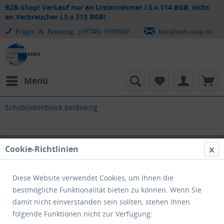
B2B-Shop! Verkauf nur an Unternehmer i.S.v.§14 BGB, nicht
an Verbraucher i.S.v.§13 BGB!
Fragen & Beratung: (09748) 9300960
info@statt-shop.de
Menü
Schubladenblock beidseitig
Schubladenblock beidseitig
Cookie-Richtlinien
Diese Website verwendet Cookies, um Ihnen die
bestmögliche Funktionalität bieten zu können. Wenn Sie
damit nicht einverstanden sein sollten, stehen Ihnen
folgende Funktionen nicht zur Verfügung: