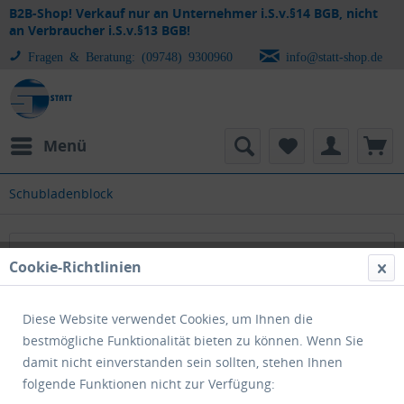
B2B-Shop! Verkauf nur an Unternehmer i.S.v.§14 BGB, nicht
an Verbraucher i.S.v.§13 BGB!
Fragen & Beratung: (09748) 9300960
info@statt-shop.de
Menü
Schubladenblock
Schubladenblock
Cookie-Richtlinien
Diese Website verwendet Cookies, um Ihnen die
bestmögliche Funktionalität bieten zu können. Wenn Sie
damit nicht einverstanden sein sollten, stehen Ihnen
folgende Funktionen nicht zur Verfügung: