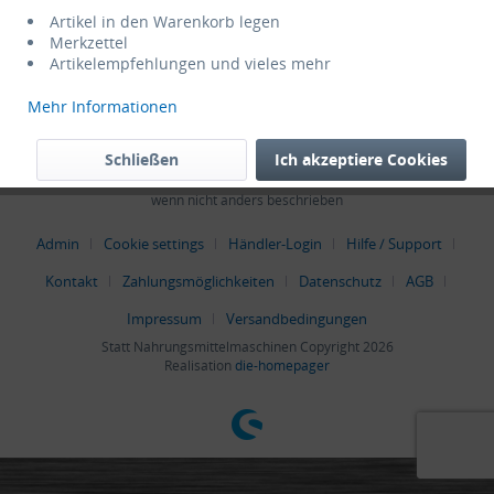
Service Hotline
Artikel in den Warenkorb legen
Merkzettel
Artikelempfehlungen und vieles mehr
Shop Service
Mehr Informationen
Informationen
Schließen
Ich akzeptiere Cookies
* Alle Preise verstehen sich zzgl. Mehrwertsteuer und
Versandkosten
,
wenn nicht anders beschrieben
Admin
Cookie settings
Händler-Login
Hilfe / Support
Kontakt
Zahlungsmöglichkeiten
Datenschutz
AGB
Impressum
Versandbedingungen
Statt Nahrungsmittelmaschinen Copyright 2026
Realisation
die-homepager