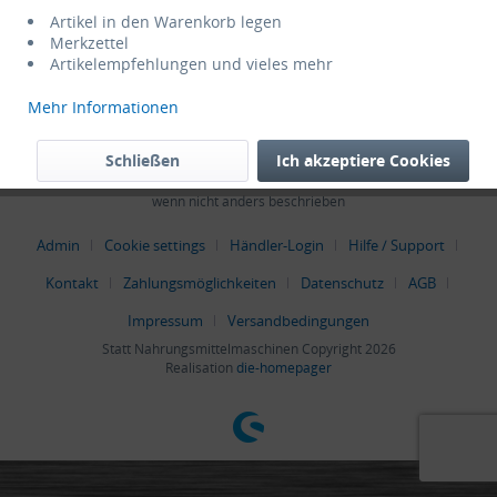
Service Hotline
Artikel in den Warenkorb legen
Merkzettel
Artikelempfehlungen und vieles mehr
Shop Service
Mehr Informationen
Informationen
Schließen
Ich akzeptiere Cookies
* Alle Preise verstehen sich zzgl. Mehrwertsteuer und
Versandkosten
,
wenn nicht anders beschrieben
Admin
Cookie settings
Händler-Login
Hilfe / Support
Kontakt
Zahlungsmöglichkeiten
Datenschutz
AGB
Impressum
Versandbedingungen
Statt Nahrungsmittelmaschinen Copyright 2026
Realisation
die-homepager