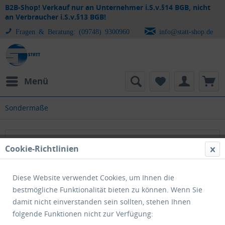
B2B-Shop! Verkauf nur an Unternehmer i.S.v.§14 BGB, nicht
an Verbraucher i.S.v.§13 BGB!
Fragen & Beratung: (09748) 9300960
info@statt-shop.de
Menü
Sondermaße
Sondermaße
Cookie-Richtlinien
Diese Website verwendet Cookies, um Ihnen die
bestmögliche Funktionalität bieten zu können. Wenn Sie
damit nicht einverstanden sein sollten, stehen Ihnen
folgende Funktionen nicht zur Verfügung: